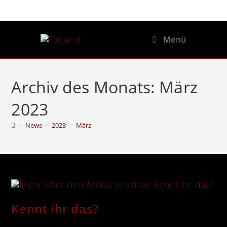
Menü
Archiv des Monats: März
2023
>
News
>
2023
>
März
Kennt ihr das?